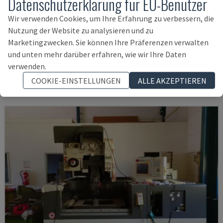
Datenschutzerklärung für EU-Benutzer
Wir verwenden Cookies, um Ihre Erfahrung zu verbessern, die
Nutzung der Website zu analysieren und zu
AG 600 L
Marketingzwecken. Sie können Ihre Präferenzen verwalten
SODICK - DRAHTERODIERMASCHINE
und unten mehr darüber erfahren, wie wir Ihre Daten
ITALIEN
2011
verwenden.
67.000 €
COOKIE-EINSTELLUNGEN
ALLE AKZEPTIEREN