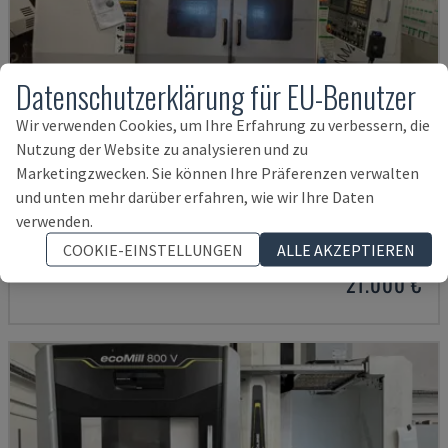
Datenschutzerklärung für EU-Benutzer
Wir verwenden Cookies, um Ihre Erfahrung zu verbessern, die
Nutzung der Website zu analysieren und zu
Marketingzwecken. Sie können Ihre Präferenzen verwalten
und unten mehr darüber erfahren, wie wir Ihre Daten
MYNX 550
verwenden.
DAEWOO - VERTIKAL-BEARBEITUNGSZENTRUM
COOKIE-EINSTELLUNGEN
ALLE AKZEPTIEREN
ITALIEN
2003
21.000 €