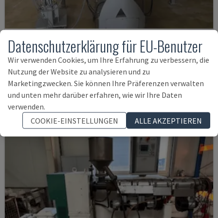
Datenschutzerklärung für EU-Benutzer
ZSE60MAXX-48D
Wir verwenden Cookies, um Ihre Erfahrung zu verbessern, die
LEISTRITZ - DOPPELSCHNECKENEXTRUDER
Nutzung der Website zu analysieren und zu
ITALIEN
2012
0 STD
Marketingzwecken. Sie können Ihre Präferenzen verwalten
190.000 €
und unten mehr darüber erfahren, wie wir Ihre Daten
verwenden.
COOKIE-EINSTELLUNGEN
ALLE AKZEPTIEREN