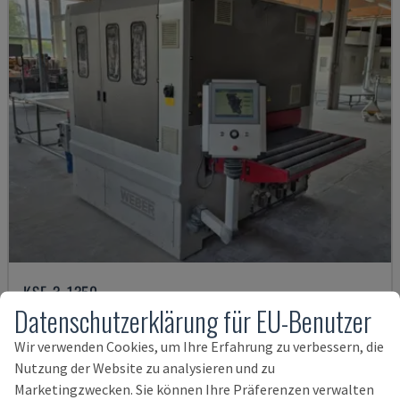
KSF-3-1350
Datenschutzerklärung für EU-Benutzer
WEBER - BANDSCHLEIFER
DEUTSCHLAND
2010
Wir verwenden Cookies, um Ihre Erfahrung zu verbessern, die
38.750 €
Nutzung der Website zu analysieren und zu
Marketingzwecken. Sie können Ihre Präferenzen verwalten