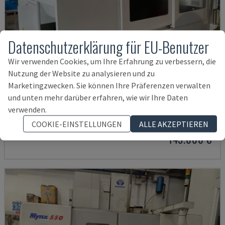
Datenschutzerklärung für EU-Benutzer
Wir verwenden Cookies, um Ihre Erfahrung zu verbessern, die
Nutzung der Website zu analysieren und zu
Marketingzwecken. Sie können Ihre Präferenzen verwalten
U5-1530
und unten mehr darüber erfahren, wie wir Ihre Daten
verwenden.
SPINNER - VERTIKAL-BEARBEITUNGSZENTRUM
DEUTSCHLAND
COOKIE-EINSTELLUNGEN
2021
6.000 STD
ALLE AKZEPTIEREN
145.000 €