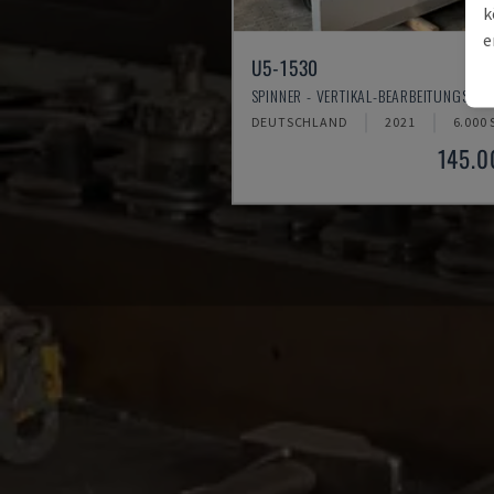
k
e
U5-1530
SPINNER - VERTIKAL-BEARBEITUNGSZE
DEUTSCHLAND
2021
6.000
145.0