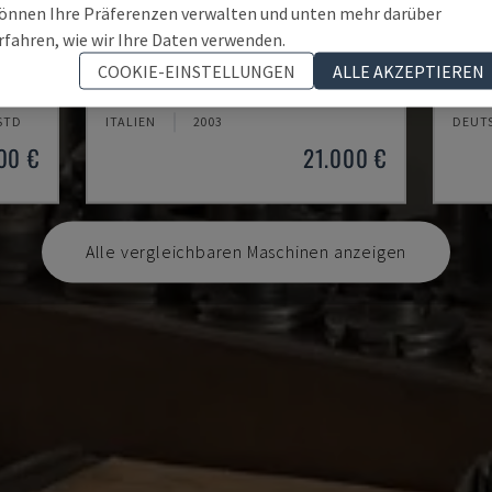
önnen Ihre Präferenzen verwalten und unten mehr darüber
rfahren, wie wir Ihre Daten verwenden.
MYNX 550
X-MI
COOKIE-EINSTELLUNGEN
ALLE AKZEPTIEREN
NTRUM
DAEWOO - VERTIKAL-BEARBEITUNGSZENTRUM
KNUTH
 STD
ITALIEN
2003
DEUT
00 €
21.000 €
Alle vergleichbaren Maschinen anzeigen