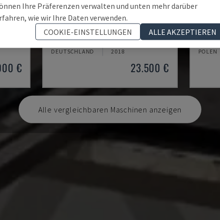
önnen Ihre Präferenzen verwalten und unten mehr darüber
rfahren, wie wir Ihre Daten verwenden.
TSX3006 MOT
SB 30
COOKIE-EINSTELLUNGEN
ALLE AKZEPTIEREN
SCHINE
HACO - HYDRAULIK-SCHNEIDEMASCHINE
DURMA 
DEUTSCHLAND
2018
POLEN
000 €
23.500 €
Alle vergleichbaren Maschinen anzeigen