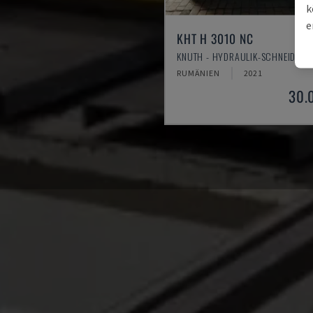
k
e
KHT H 3010 NC
KNUTH - HYDRAULIK-SCHNEIDEMA
RUMÄNIEN
2021
30.