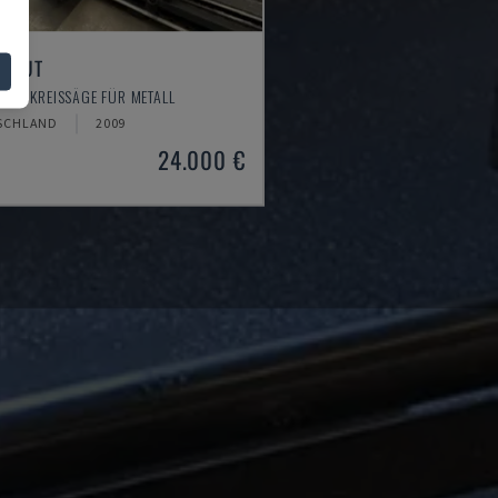
E CUT
O - KREISSÄGE FÜR METALL
SCHLAND
2009
24.000 €