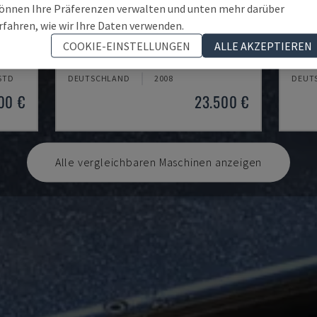
önnen Ihre Präferenzen verwalten und unten mehr darüber
rfahren, wie wir Ihre Daten verwenden.
KASTOSPEED C 9
PDG 
COOKIE-EINSTELLUNGEN
ALLE AKZEPTIEREN
LL
KASTO - KREISSÄGE FÜR METALL
SCHÜC
 STD
DEUTSCHLAND
2008
DEUT
00 €
23.500 €
Alle vergleichbaren Maschinen anzeigen