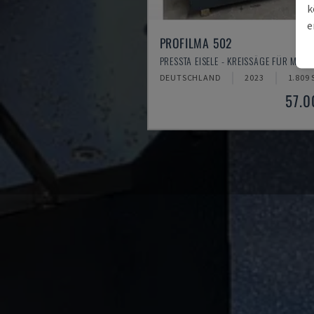
k
e
PROFILMA 502
PRESSTA EISELE - KREISSÄGE FÜR META
DEUTSCHLAND
2023
1.809
57.0