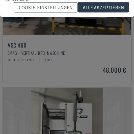
COOKIE-EINSTELLUNGEN
ALLE AKZEPTIEREN
VSC 400
EMAG - VERTIKAL-DREHMASCHINE
DEUTSCHLAND
2007
48.000 €