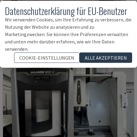
Datenschutzerklärung für EU-Benutzer
Wir verwenden Cookies, um Ihre Erfahrung zu verbessern, die
MYNX 550
Nutzung der Website zu analysieren und zu
DAEWOO - VERTIKAL-BEARBEITUNGSZENTRUM
Marketingzwecken. Sie können Ihre Präferenzen verwalten
ITALIEN
2003
und unten mehr darüber erfahren, wie wir Ihre Daten
21.000 €
verwenden.
COOKIE-EINSTELLUNGEN
ALLE AKZEPTIEREN