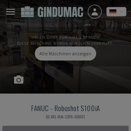
VIELEN DANK FÜR IHREN BESUCH
DIESE MASCHINE WURDE KÜRZLICH VERKAUFT.
Alle Maschinen anzeigen
FANUC
-
Roboshot S100iA
DE-INJ-FAN-2016-00001