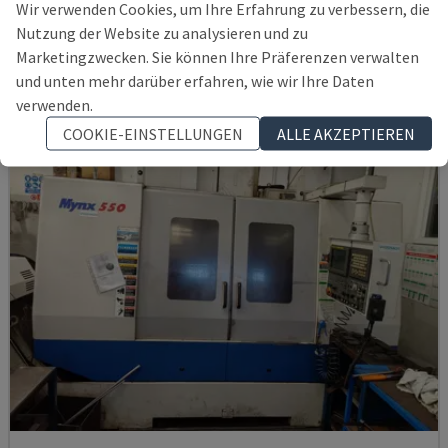
Wir verwenden Cookies, um Ihre Erfahrung zu verbessern, die
DEUTSCHLAND
2021
6.000 STD
Nutzung der Website zu analysieren und zu
145.000 €
Marketingzwecken. Sie können Ihre Präferenzen verwalten
und unten mehr darüber erfahren, wie wir Ihre Daten
verwenden.
COOKIE-EINSTELLUNGEN
ALLE AKZEPTIEREN