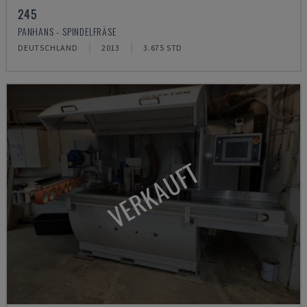
245
PANHANS - SPINDELFRÄSE
DEUTSCHLAND
2013
3.675 STD
VERKAUFT