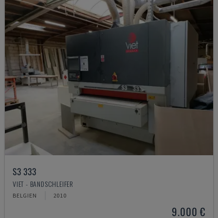
S3 333
VIET - BANDSCHLEIFER
BELGIEN
2010
9.000 €