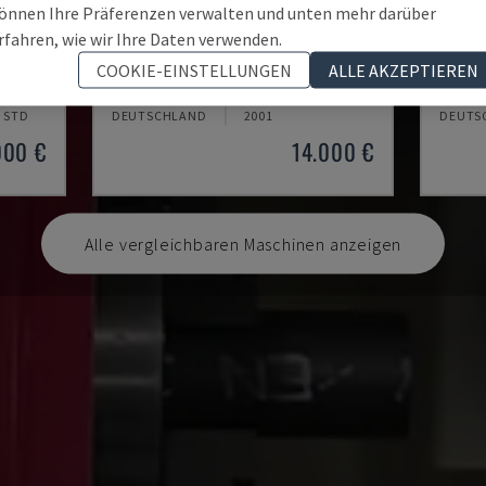
önnen Ihre Präferenzen verwalten und unten mehr darüber
rfahren, wie wir Ihre Daten verwenden.
EMCOMAT 200X1000
TH 4
COOKIE-EINSTELLUNGEN
ALLE AKZEPTIEREN
NE
EMCO - HORIZONTAL-DREHMASCHINE
OPTIMU
6 STD
DEUTSCHLAND
2001
DEUTS
000 €
14.000 €
Alle vergleichbaren Maschinen anzeigen