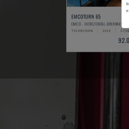
k
e
EMCOTURN 65
EMCO - HORIZONTAL-DREHMASCHI
TSCHECHIEN
2019
3.71
92.