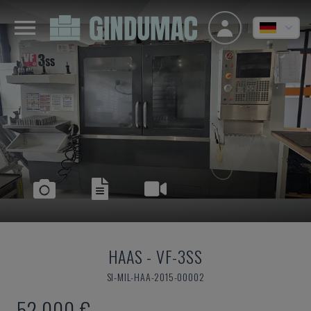
HAAS
-
VF-3SS
SI-MIL-HAA-2015-00002
52.000 €