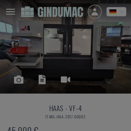
HAAS
-
VF-4
IT-MIL-HAA-2017-00003
45.000 €