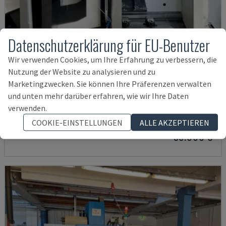
Datenschutzerklärung für EU-Benutzer
Wir verwenden Cookies, um Ihre Erfahrung zu verbessern, die
Nutzung der Website zu analysieren und zu
Marketingzwecken. Sie können Ihre Präferenzen verwalten
ECOMILL 800 V
und unten mehr darüber erfahren, wie wir Ihre Daten
DMG - VERTIKAL-BEARBEITUNGSZENTRUM
verwenden.
DEUTSCHLAND
2016
11.898 STD
COOKIE-EINSTELLUNGEN
ALLE AKZEPTIEREN
38.000 €