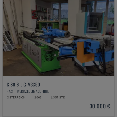
S 80.6 L G-V3C50
RASI - WERKZEUGMASCHINE
ÖSTERREICH
2006
1.357 STD
30.000 €