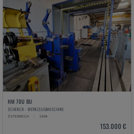
HM 70U BU
SCHENCK - WERKZEUGMASCHINE
ÖSTERREICH
2004
153.000 €