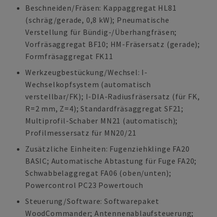
Beschneiden/Fräsen: Kappaggregat HL81
(schräg/gerade, 0,8 kW); Pneumatische
Verstellung für Bündig-/Überhangfräsen;
Vorfräsaggregat BF10; HM-Fräsersatz (gerade);
Formfräsaggregat FK11
Werkzeugbestückung/Wechsel: I-
Wechselkopfsystem (automatisch
verstellbar/FK); I-DIA-Radiusfräsersatz (für FK,
R=2 mm, Z=4); Standardfräsaggregat SF21;
Multiprofil-Schaber MN21 (automatisch);
Profilmessersatz für MN20/21
Zusätzliche Einheiten: Fugenziehklinge FA20
BASIC; Automatische Abtastung für Fuge FA20;
Schwabbelaggregat FA06 (oben/unten);
Powercontrol PC23 Powertouch
Steuerung/Software: Softwarepaket
WoodCommander; Antennenablaufsteuerung;