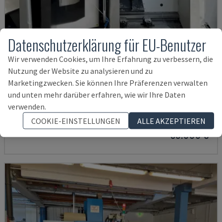
Datenschutzerklärung für EU-Benutzer
Wir verwenden Cookies, um Ihre Erfahrung zu verbessern, die
Nutzung der Website zu analysieren und zu
Marketingzwecken. Sie können Ihre Präferenzen verwalten
ECOMILL 800 V
und unten mehr darüber erfahren, wie wir Ihre Daten
DMG - VERTIKAL-BEARBEITUNGSZENTRUM
verwenden.
DEUTSCHLAND
2016
11.898 STD
COOKIE-EINSTELLUNGEN
ALLE AKZEPTIEREN
38.000 €