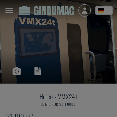
Hurco
-
VMX24t
DE-MIL-HUR-2011-00001
21.000 €