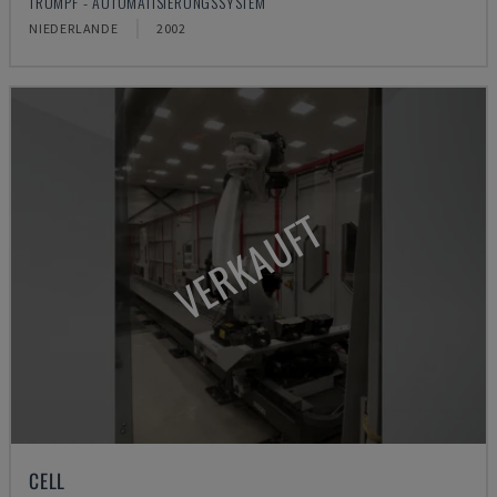
TRUMPF - AUTOMATISIERUNGSSYSTEM
NIEDERLANDE
2002
VERKAUFT
CELL