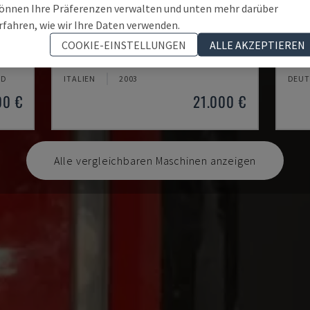
önnen Ihre Präferenzen verwalten und unten mehr darüber
rfahren, wie wir Ihre Daten verwenden.
MYNX 550
ECO
COOKIE-EINSTELLUNGEN
ALLE AKZEPTIEREN
TRUM
DAEWOO - VERTIKAL-BEARBEITUNGSZENTRUM
DMG 
TD
ITALIEN
2003
DEUT
00 €
21.000 €
Alle vergleichbaren Maschinen anzeigen