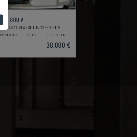
MILL 800 V
- VERTIKAL-BEARBEITUNGSZENTRUM
SCHLAND
2016
11.898 STD
38.000 €