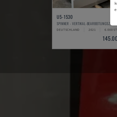
k
e
U5-1530
SPINNER - VERTIKAL-BEARBEITUNGSZEN
DEUTSCHLAND
2021
6.000 S
145.0