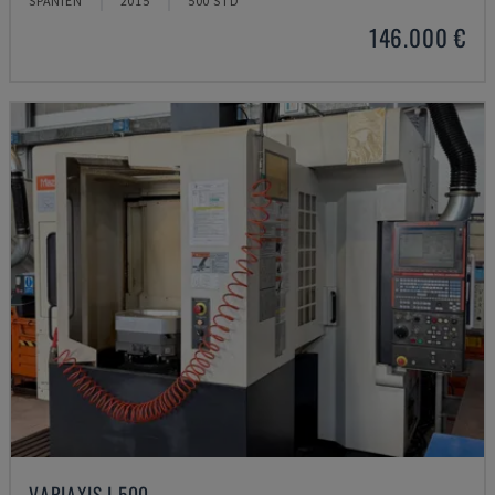
SPANIEN
2015
500 STD
146.000 €
VARIAXIS I 500