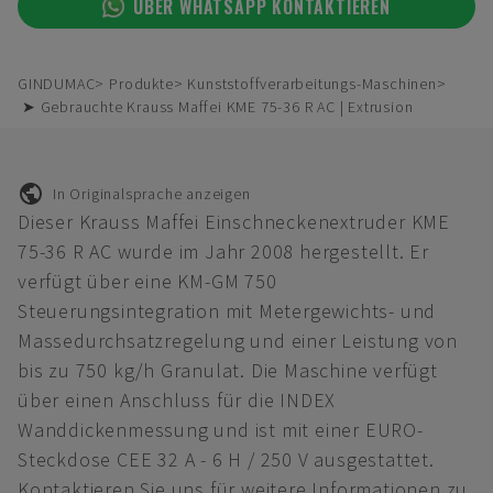
ÜBER WHATSAPP KONTAKTIEREN
GINDUMAC
Produkte
Kunststoffverarbeitungs-Maschinen
➤ Gebrauchte Krauss Maffei KME 75-36 R AC | Extrusion
In Originalsprache anzeigen
Dieser Krauss Maffei Einschneckenextruder KME
75-36 R AC wurde im Jahr 2008 hergestellt. Er
verfügt über eine KM-GM 750
Steuerungsintegration mit Metergewichts- und
Massedurchsatzregelung und einer Leistung von
bis zu 750 kg/h Granulat. Die Maschine verfügt
über einen Anschluss für die INDEX
Wanddickenmessung und ist mit einer EURO-
Steckdose CEE 32 A - 6 H / 250 V ausgestattet.
Kontaktieren Sie uns für weitere Informationen zu