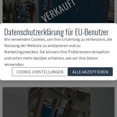
VERKAUFT
Datenschutzerklärung für EU-Benutzer
Wir verwenden Cookies, um Ihre Erfahrung zu verbessern, die
Nutzung der Website zu analysieren und zu
Marketingzwecken. Sie können Ihre Präferenzen verwalten
und unten mehr darüber erfahren, wie wir Ihre Daten
KME 45 XS EXTRUDER
verwenden.
KRAUSS MAFFEI - EINSCHNECKENEXTRUDER
COOKIE-EINSTELLUNGEN
ALLE AKZEPTIEREN
DEUTSCHLAND
2016
32.000 STD