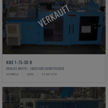
VERKAUFT
KME 1-75-30 B
KRAUSS MAFFEI - EINSCHNECKENEXTRUDER
SCHWEIZ
2000
37.637 STD