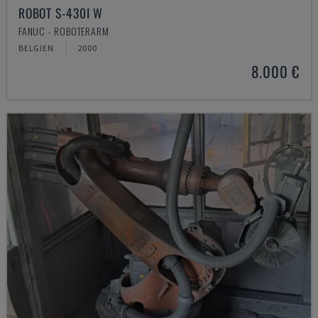
ROBOT S-430I W
FANUC - ROBOTERARM
BELGIEN
2000
8.000 €