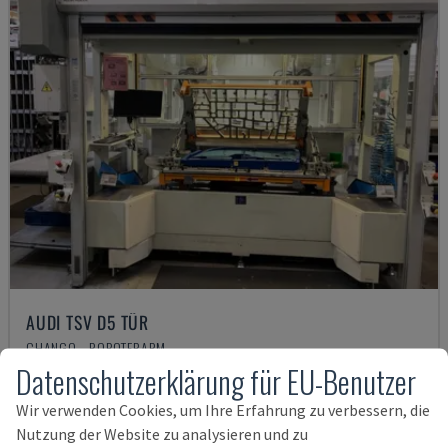
AUDI TSV D5 TÜR
CHANGO - ROBOTERARM
Datenschutzerklärung für EU-Benutzer
DEUTSCHLAND
2020
200 STD
62.000 €
Wir verwenden Cookies, um Ihre Erfahrung zu verbessern, die
Nutzung der Website zu analysieren und zu