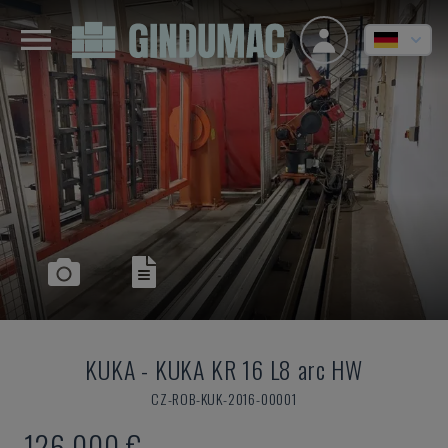
KUKA
-
KUKA KR 16 L8 arc HW
CZ-ROB-KUK-2016-00001
126.000 €