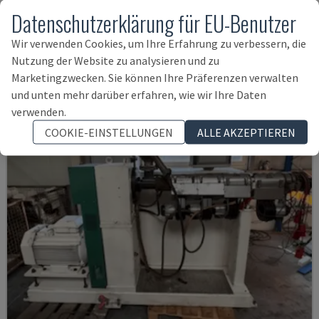
LEISTRITZ - DOPPELSCHNECKENEXTRUDER
Datenschutzerklärung für EU-Benutzer
ITALIEN
2012
0 STD
Wir verwenden Cookies, um Ihre Erfahrung zu verbessern, die
190.000 €
Nutzung der Website zu analysieren und zu
Marketingzwecken. Sie können Ihre Präferenzen verwalten
und unten mehr darüber erfahren, wie wir Ihre Daten
verwenden.
COOKIE-EINSTELLUNGEN
ALLE AKZEPTIEREN