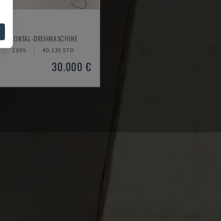
20
HORIZONTAL-DREHMASCHINE
2005
40.135 STD
30.000 €