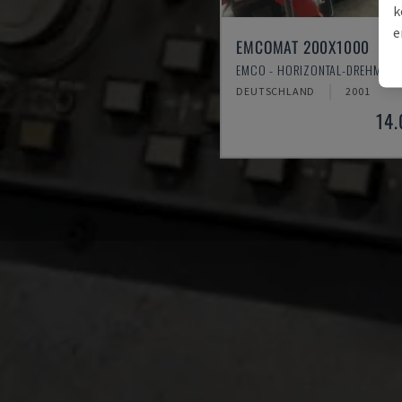
k
e
EMCOMAT 200X1000
EMCO - HORIZONTAL-DREHMASC
DEUTSCHLAND
2001
14