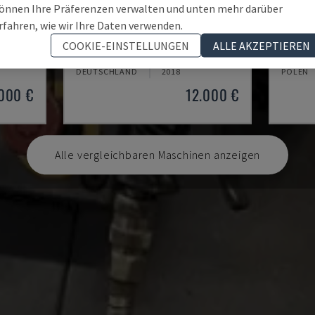
önnen Ihre Präferenzen verwalten und unten mehr darüber
rfahren, wie wir Ihre Daten verwenden.
TH 4610
TBI-5
COOKIE-EINSTELLUNGEN
ALLE AKZEPTIEREN
HINE
OPTIMUM - HORIZONTAL-DREHMASCHINE
CMZ - 
DEUTSCHLAND
2018
POLEN
.000 €
12.000 €
Alle vergleichbaren Maschinen anzeigen