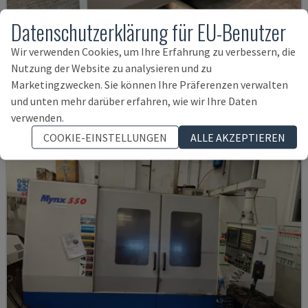
Datenschutzerklärung für EU-Benutzer
U5-1530
Wir verwenden Cookies, um Ihre Erfahrung zu verbessern, die
SPINNER - VERTIKAL-BEARBEITUNGSZENTRUM
Nutzung der Website zu analysieren und zu
DEUTSCHLAND
2021
6.000 STD
Marketingzwecken. Sie können Ihre Präferenzen verwalten
145.000 €
und unten mehr darüber erfahren, wie wir Ihre Daten
verwenden.
COOKIE-EINSTELLUNGEN
ALLE AKZEPTIEREN