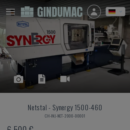
Netstal
-
Synergy 1500-460
CH-INJ-NET-2000-00001
6.500 €