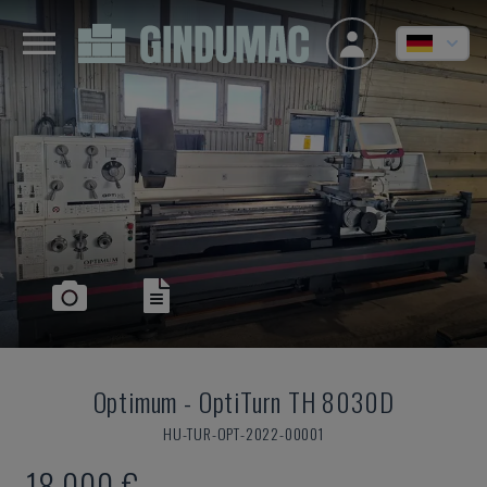
Optimum
-
OptiTurn TH 8030D
HU-TUR-OPT-2022-00001
18.000 €