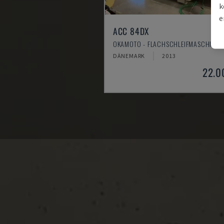
k
e
ACC 84DX
OKAMOTO - FLACHSCHLEIFMASCHINE
DÄNEMARK
2013
22.0