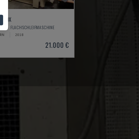
84 DX
TO - FLACHSCHLEIFMASCHINE
RN
2018
21.000 €