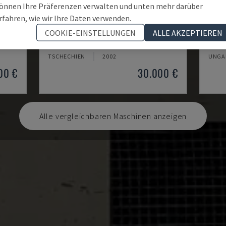
önnen Ihre Präferenzen verwalten und unten mehr darüber
rfahren, wie wir Ihre Daten verwenden.
FORMAT 5-200
ACC
COOKIE-EINSTELLUNGEN
ALLE AKZEPTIEREN
JONES & SHIPMAN - FLACHSCHLEIFMASCHINE
OKAMO
TSCHECHIEN
2002
UNGA
00 €
30.000 €
Alle vergleichbaren Maschinen anzeigen