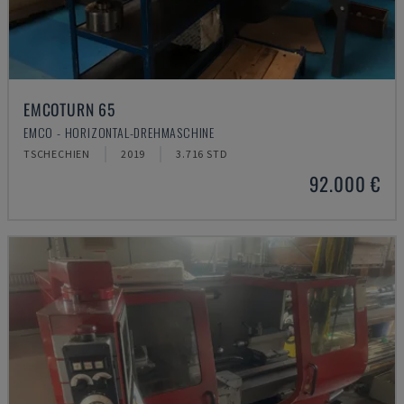
EMCOTURN 65
EMCO - HORIZONTAL-DREHMASCHINE
TSCHECHIEN
2019
3.716 STD
92.000 €