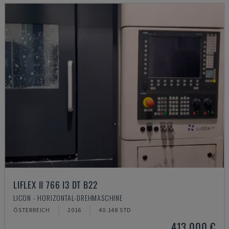
LIFLEX II 766 I3 DT B22
LICON - HORIZONTAL-DREHMASCHINE
ÖSTERREICH
2016
40.148 STD
413.000 €