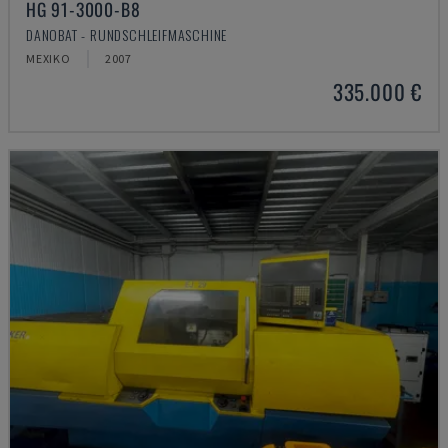
HG 91-3000-B8
DANOBAT - RUNDSCHLEIFMASCHINE
MEXIKO
2007
335.000 €