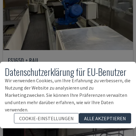
ES165D + RAIL
YASKAWA MOTOMAN - AUTOMATISIERUNGSANLAGEN
Datenschutzerklärung für EU-Benutzer
DÄNEMARK
2014
Wir verwenden Cookies, um Ihre Erfahrung zu verbessern, die
22.000 €
Nutzung der Website zu analysieren und zu
Marketingzwecken. Sie können Ihre Präferenzen verwalten
und unten mehr darüber erfahren, wie wir Ihre Daten
verwenden.
COOKIE-EINSTELLUNGEN
ALLE AKZEPTIEREN