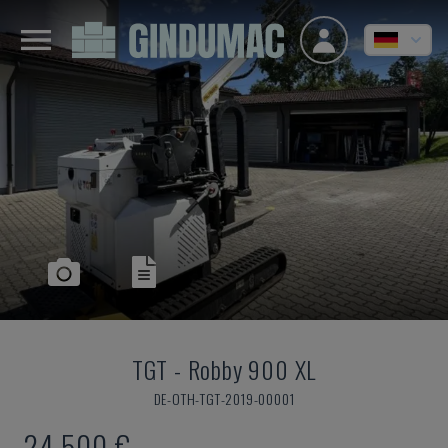
TGT
-
Robby 900 XL
DE-OTH-TGT-2019-00001
24.500 €