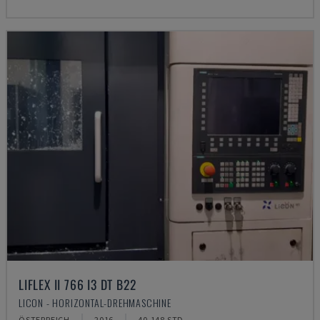
LIFLEX II 766 I3 DT B22
LICON - HORIZONTAL-DREHMASCHINE
ÖSTERREICH
2016
40.148 STD