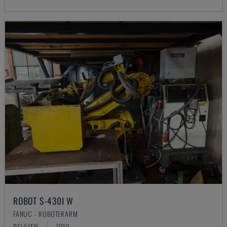
ROBOT S-430I W
FANUC - ROBOTERARM
BELGIEN
2000