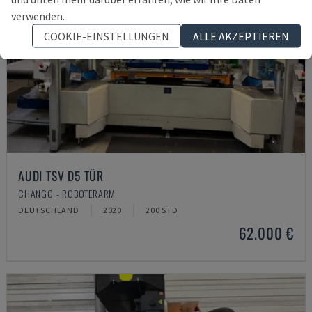
verwenden.
COOKIE-EINSTELLUNGEN
ALLE AKZEPTIEREN
AUDI TSV D5 TÜR
CHANGO - ROBOTERARM
DEUTSCHLAND
2020
200 STD
62.000 €