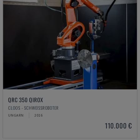
QRC 350 QIROX
CLOOS - SCHWEISSROBOTER
UNGARN
2016
110.000 €