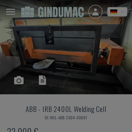
ABB
-
IRB 2400L Welding Cell
DE-WEL-ABB-2004-00001
22.000 €