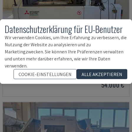
Datenschutzerklärung für EU-Benutzer
Wir verwenden Cookies, um Ihre Erfahrung zu verbessern, die
Nutzung der Website zu analysieren und zu
Marketingzwecken. Sie können Ihre Präferenzen verwalten
und unten mehr darüber erfahren, wie wir Ihre Daten
MV2400R
verwenden.
MITSUBISHI - DRAHTERODIERMASCHINE
COOKIE-EINSTELLUNGEN
ALLE AKZEPTIEREN
POLEN
2017
4.000 STD
54.000 €