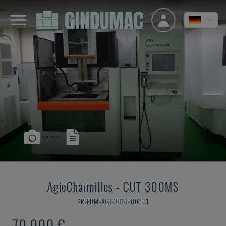
AgieCharmilles
-
CUT 300MS
KR-EDM-AGI-2016-00001
70.000 €