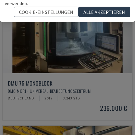
verwenden.
COOKIE-EINSTELLUNGEN
ALLE AKZEPTIEREN
DMU 75 MONOBLOCK
DMG MORI - UNIVERSAL-BEARBEITUNGSZENTRUM
DEUTSCHLAND
2017
3.243 STD
236.000 €