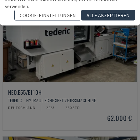
verwenden.
COOKIE-EINSTELLUNGEN
ALLE AKZEPTIEREN
NEO.E55/E110H
TEDERIC - HYDRAULISCHE SPRITZGIESSMASCHINE
DEUTSCHLAND
2023
260 STD
62.000 €