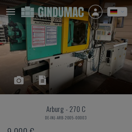
Arburg
-
270 C
DE-INJ-ARB-2005-00003
9.000 €