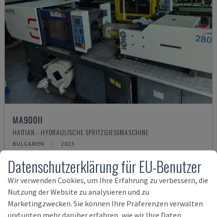
MA900ІІ
HAITIAN - HYDRAULISCHE SPRITZGIESSMASCHINE
BULGARIEN
2023
19.000 €
Datenschutzerklärung für EU-Benutzer
Wir verwenden Cookies, um Ihre Erfahrung zu verbessern, die
Nutzung der Website zu analysieren und zu
Marketingzwecken. Sie können Ihre Präferenzen verwalten
und unten mehr darüber erfahren, wie wir Ihre Daten