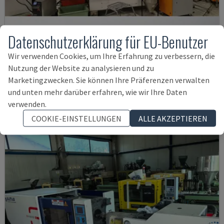
Datenschutzerklärung für EU-Benutzer
Wir verwenden Cookies, um Ihre Erfahrung zu verbessern, die
35-180 CX
Nutzung der Website zu analysieren und zu
KRAUSS MAFFEI - HYDRAULISCHE SPRITZGIESSMASCHINE
Marketingzwecken. Sie können Ihre Präferenzen verwalten
NIEDERLANDE
2013
und unten mehr darüber erfahren, wie wir Ihre Daten
12.000 €
verwenden.
COOKIE-EINSTELLUNGEN
ALLE AKZEPTIEREN