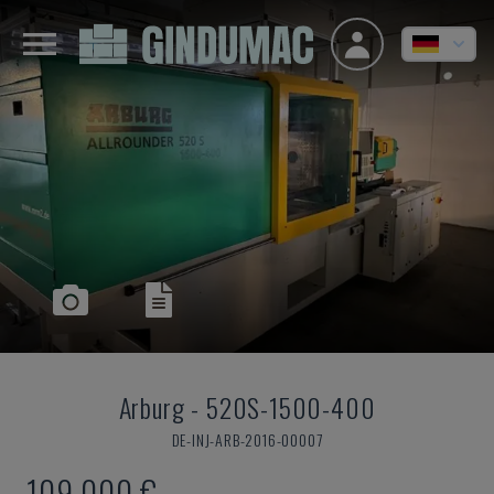
Arburg
-
520S-1500-400
DE-INJ-ARB-2016-00007
109.000 €