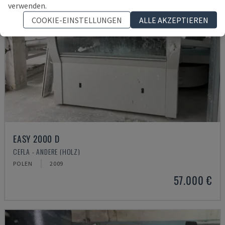
verwenden.
COOKIE-EINSTELLUNGEN
ALLE AKZEPTIEREN
EASY 2000 D
CEFLA - ANDERE (HOLZ)
POLEN
2009
57.000 €