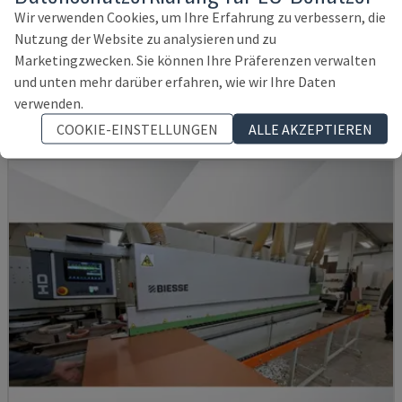
Wir verwenden Cookies, um Ihre Erfahrung zu verbessern, die
OPTIMAT KAL210/6/A20/S2
Nutzung der Website zu analysieren und zu
HOMAG - KANTENANLEIMMASCHINE
Marketingzwecken. Sie können Ihre Präferenzen verwalten
DEUTSCHLAND
2008
und unten mehr darüber erfahren, wie wir Ihre Daten
35.500 €
verwenden.
COOKIE-EINSTELLUNGEN
ALLE AKZEPTIEREN