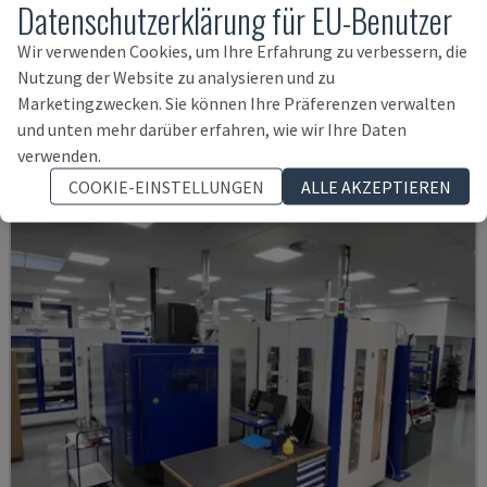
Datenschutzerklärung für EU-Benutzer
FORM 30
Wir verwenden Cookies, um Ihre Erfahrung zu verbessern, die
AGIECHARMILLES - SENKERODIERMASCHINE
Nutzung der Website zu analysieren und zu
Marketingzwecken. Sie können Ihre Präferenzen verwalten
UNGARN
2015
und unten mehr darüber erfahren, wie wir Ihre Daten
35.000 €
verwenden.
COOKIE-EINSTELLUNGEN
ALLE AKZEPTIEREN