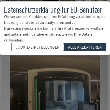
Datenschutzerklärung für EU-Benutzer
Wir verwenden Cookies, um Ihre Erfahrung zu verbessern, die
H800U
Nutzung der Website zu analysieren und zu
POSMILL - UNIVERSAL-BEARBEITUNGSZENTRUM
Marketingzwecken. Sie können Ihre Präferenzen verwalten
DEUTSCHLAND
2021
11.514 STD
und unten mehr darüber erfahren, wie wir Ihre Daten
177.000 €
verwenden.
COOKIE-EINSTELLUNGEN
ALLE AKZEPTIEREN