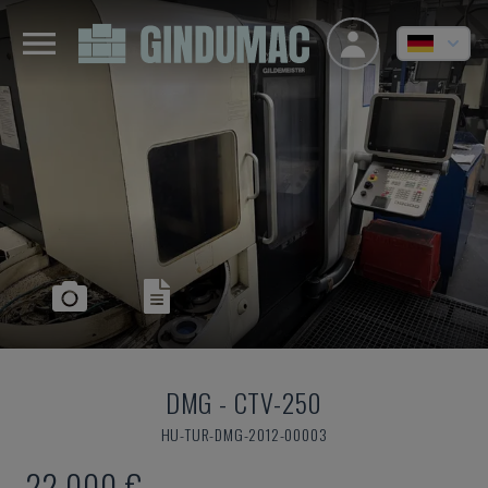
DMG
-
CTV-250
HU-TUR-DMG-2012-00003
22.000 €