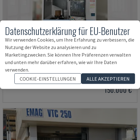
Datenschutzerklärung für EU-Benutzer
Wir verwenden Cookies, um Ihre Erfahrung zu verbessern, die
Nutzung der Website zu analysieren und zu
Marketingzwecken. Sie können Ihre Präferenzen verwalten
und unten mehr darüber erfahren, wie wir Ihre Daten
PUMA V8300MR
verwenden.
DN SOLUTIONS - VERTIKAL-DREHMASCHINE
COOKIE-EINSTELLUNGEN
ALLE AKZEPTIEREN
DEUTSCHLAND
2023
150.000 €