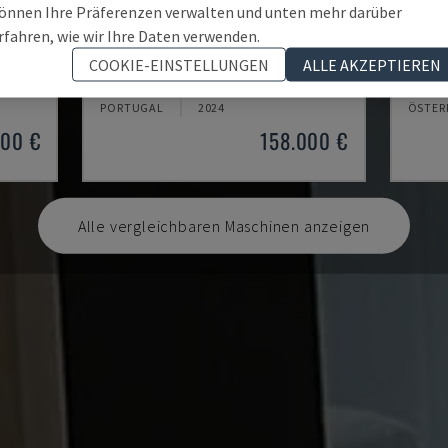
önnen Ihre Präferenzen verwalten und unten mehr darüber
rfahren, wie wir Ihre Daten verwenden.
PUMA 2600Y II
ZT15
COOKIE-EINSTELLUNGEN
ALLE AKZEPTIEREN
DN SOLUTIONS - DREH-FRÄSZENTRUM
MORI S
PORTUGAL
2024
ÖSTER
000 €
158.000 €
Alle vergleichbaren Maschinen anzeigen