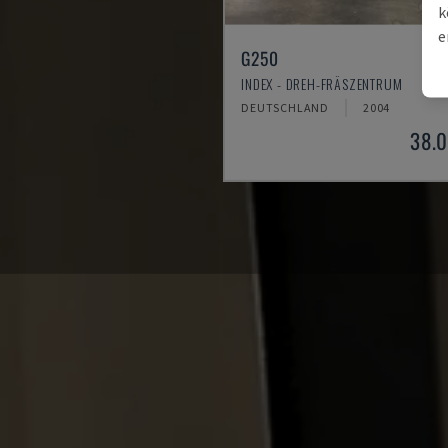
k
e
G250
INDEX - DREH-FRÄSZENTRUM
DEUTSCHLAND
2004
38.