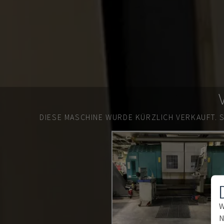
DIESE MASCHINE WURDE KÜRZLICH VERKAUFT.
W
N