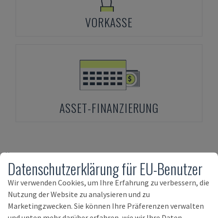
VORKASSE
ASSET-FINANZIERUNG
Ähnliche Produkte zu
ESAB
SUPRAREX
Datenschutzerklärung für EU-Benutzer
3100 SXE HD 1000
Wir verwenden Cookies, um Ihre Erfahrung zu verbessern, die
Nutzung der Website zu analysieren und zu
Marketingzwecken. Sie können Ihre Präferenzen verwalten
und unten mehr darüber erfahren, wie wir Ihre Daten