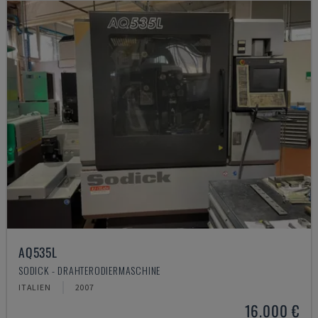
AQ535L
SODICK - DRAHTERODIERMASCHINE
ITALIEN
2007
16.000 €